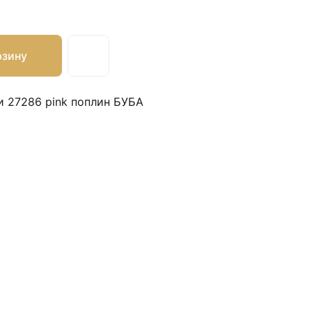
рзину
и 27286 pink поплин БУБА