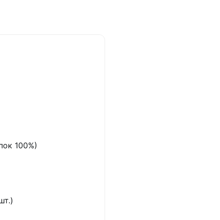
пок 100%)
шт.)