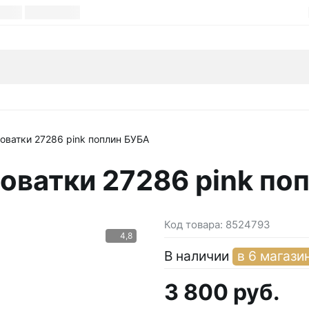
оватки 27286 pink поплин БУБА
оватки 27286 pink по
Код товара:
8524793
4,8
В наличии
в 6 магази
3 800 руб.