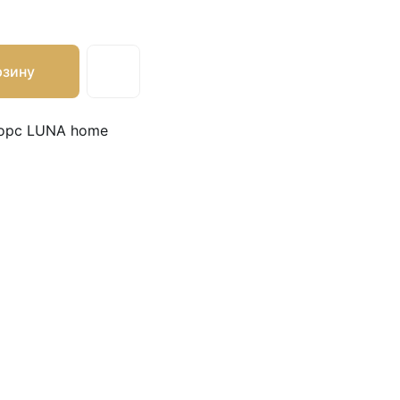
рзину
форс LUNA home