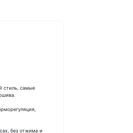
й стиль, самые
ошива.
ерморегуляция,
сах, без отжима и