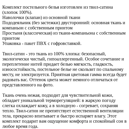
Комплект постельного белья изготовлен из твил-сатина
(хлопок 100%).
Наволочки (клапан) из основной ткани
Пододеяльник (без застежки) двусторонний: основная ткань и
компаньон с собственным принтом
Простыня (классическая) из ткани-компаньона с собственным
принтом
Упаковка - пакет ПВХ с гофровставкой.
Твил-сатин - это ткань из 100% хлопка: безопасный,
экологически чистый, гипоаллергенный. Особое сочетание и
переплетение нитей придает белью мягкость, гладкость,
износостойкость, постельное белье не скользит по спальному
месту, не электризуется. Приятная цветовая гамма всегда будет
радовать вас. Оттенок цвета может немного отличаться от
представленного на фото.
Ткань очень нежая, подходит для чувствительной кожи,
обладает уникальной терморегуляцией: в жаркую погоду
слегка охлаждает кожу, а в холодную - согревает, сохраняя
тепло. Твил-сатин не препятствует естественной вентиляции
тела, прекрасно впитывает и быстро испаряет влагу. Этот
комплект подарит вам ощущение комфорта и спокойный сон в
любое время года.