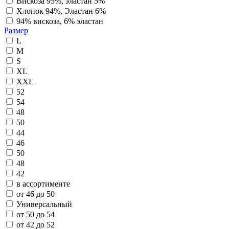
Вискоза 95%, эластан 5%
Хлопок 94%, Эластан 6%
94% вискоза, 6% эластан
Размер
L
M
S
XL
XXL
52
54
48
50
44
46
50
48
42
в ассортименте
от 46 до 50
Универсальный
от 50 до 54
от 42 до 52