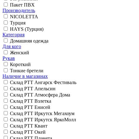
Пакет ПВХ
Производитель
NICOLETTA
Турция
HAYS (Турция)
Категория
Домашняя одежда
Для кого
Женский
Рукав
Короткий
Тонкие бретели
Наличие в магазинах
Склад РТТ Ангарск Фестиваль
Склад РТТ Апельсин
Склад РТТ Атмосфера Дома
Склад РТТ Взлетка
Склад РТТ Енисей
Склад РТТ Иркутск Мегахоум
Склад РТТ Иркутск ЯркоМолл
Склад РТТ Квант
Склад РТТ Окей
Склад РТТ Планета